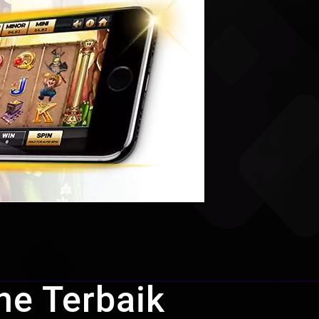
ne Terbaik