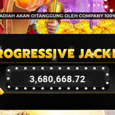
3,680,668.79