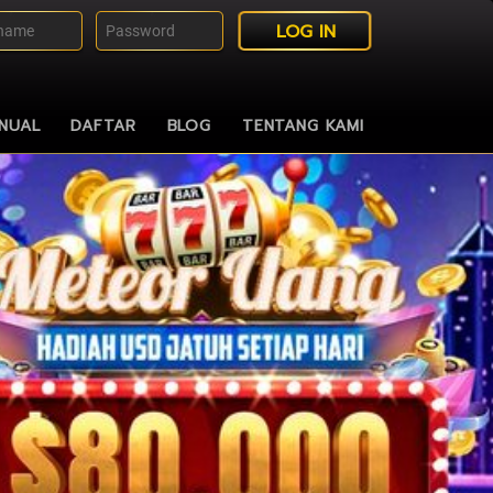
NUAL
DAFTAR
BLOG
TENTANG KAMI