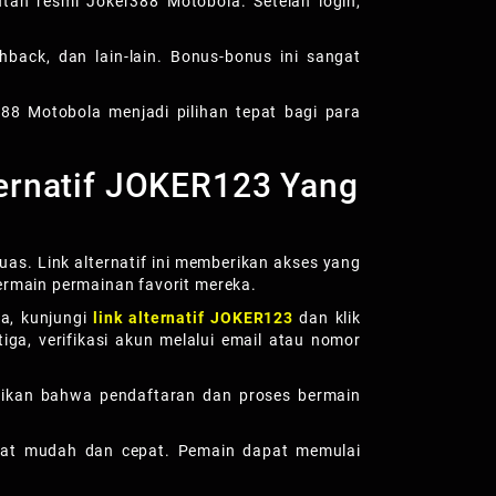
tan resmi Joker388 Motobola. Setelah login,
ack, dan lain-lain. Bonus-bonus ini sangat
8 Motobola menjadi pilihan tepat bagi para
ernatif JOKER123 Yang
as. Link alternatif ini memberikan akses yang
rmain permainan favorit mereka.
ma, kunjungi
link alternatif JOKER123
dan klik
iga, verifikasi akun melalui email atau nomor
stikan bahwa pendaftaran dan proses bermain
ngat mudah dan cepat. Pemain dapat memulai