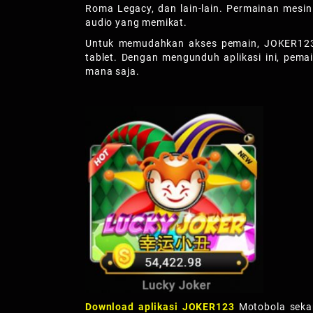
Roma Legacy, dan lain-lain. Permainan me
audio yang memikat.
Untuk memudahkan akses pemain, JOKER123 m
tablet. Dengan mengunduh aplikasi ini, pe
mana saja.
Download aplikasi JOKER123
Motobola seka