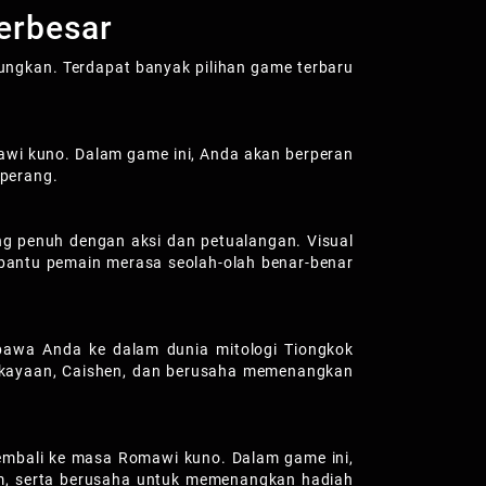
erbesar
ngkan. Terdapat banyak pilihan game terbaru
i kuno. Dalam game ini, Anda akan berperan
perang.
 penuh dengan aksi dan petualangan. Visual
bantu pemain merasa seolah-olah benar-benar
awa Anda ke dalam dunia mitologi Tiongkok
ekayaan, Caishen, dan berusaha memenangkan
mbali ke masa Romawi kuno. Dalam game ini,
eum, serta berusaha untuk memenangkan hadiah