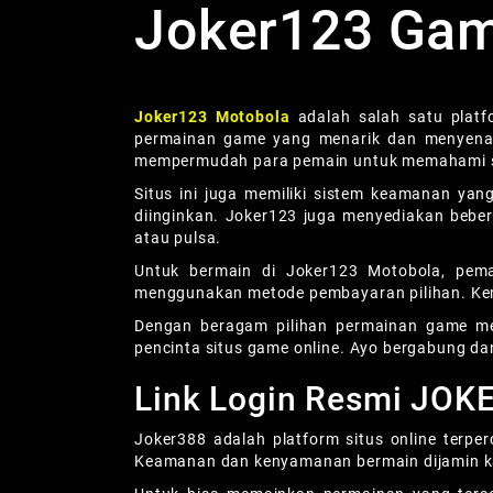
Joker123 Ga
Joker123 Motobola
adalah salah satu platfo
permainan game yang menarik dan menyenan
mempermudah para pemain untuk memahami s
Situs ini juga memiliki sistem keamanan ya
diinginkan. Joker123 juga menyediakan bebera
atau pulsa.
Untuk bermain di Joker123 Motobola, pemai
menggunakan metode pembayaran pilihan. Kemu
Dengan beragam pilihan permainan game me
pencinta situs game online. Ayo bergabung dan
Link Login Resmi JOK
Joker388 adalah platform situs online terper
Keamanan dan kenyamanan bermain dijamin kar