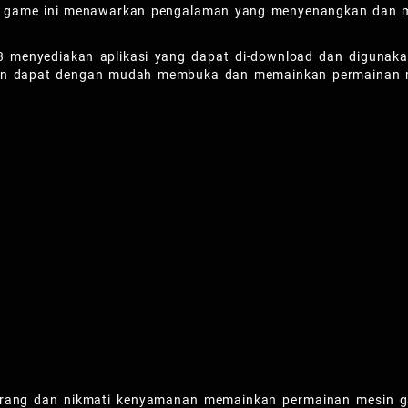
sin game ini menawarkan pengalaman yang menyenangkan dan 
enyediakan aplikasi yang dapat di-download dan digunakan
main dapat dengan mudah membuka dan memainkan permainan m
rang dan nikmati kenyamanan memainkan permainan mesin 