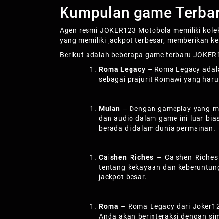
Kumpulan game Terbar
Agen resmi JOKER123 Motobola memiliki kole
yang memiliki jackpot terbesar, memberikan k
Berikut adalah beberapa game terbaru JOKER12
Roma Legacy
– Roma Legacy adala
sebagai prajurit Romawi yang ha
Mulan
– Dengan gameplay yang me
dan audio dalam game ini luar bi
berada di dalam dunia permainan.
Caishen Riches
– Caishen Riches
tentang kekayaan dan keberuntun
jackpot besar.
Roma
–
Roma Legacy
dari Joker1
Anda akan berinteraksi dengan si